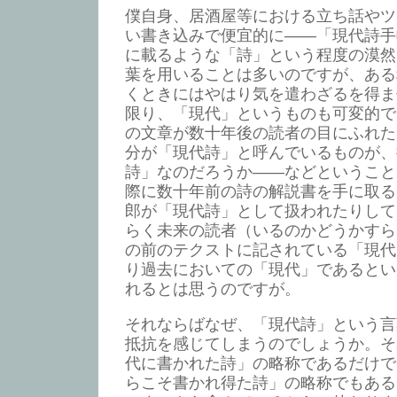
僕自身、居酒屋等における立ち話やツ
い書き込みで便宜的に――「現代詩手
に載るような「詩」という程度の漠然
葉を用いることは多いのですが、ある
くときにはやはり気を遣わざるを得ま
限り、「現代」というものも可変的で
の文章が数十年後の読者の目にふれた
分が「現代詩」と呼んでいるものが、
詩」なのだろうか――などということ
際に数十年前の詩の解説書を手に取る
郎が「現代詩」として扱われたりして
らく未来の読者（いるのかどうかすら
の前のテクストに記されている「現代
り過去においての「現代」であるとい
れるとは思うのですが。
それならばなぜ、「現代詩」という言
抵抗を感じてしまうのでしょうか。そ
代に書かれた詩」の略称であるだけで
らこそ書かれ得た詩」の略称でもある